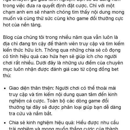
trong việc đưa ra quyết định đặt cược. Chỉ với một
chạm anh em sẽ nhanh chóng tìm thấy nội dung mong
muốn và cùng thử sức cùng kho game đổi thưởng cực
hot của nền tảng.
Blog của chúng tôi trong nhiều năm qua vẫn luôn là
địa chỉ đang tin cậy để thành viên truy cập và tìm kiếm
kiến thức hữu ích. Thông qua những chia sẻ cô đọng
có tính hiệu quả cao hứa hẹn sẽ giúp ích cho người
chơi rất nhiều. Dưới đây là những ưu điểm của chuyên
mục luôn nhận được đánh giá cao từ cộng đồng bet
thủ:
Giao diện thân thiện: Người chơi có thể thoải mái
truy cập và tìm kiếm nội dung quan tâm đến kinh
nghiệm cá cược. Toàn bộ các dòng game đổi
thưởng tại đây sẽ được phân loại giúp bạn dễ dàng
tra cứu và nắm bắt.
Chia sẻ kinh nghiệm hiệu quả: Hiểu được nhu cầu
trải nghiệm và mong muốn thắng cược của thành