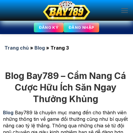
Bỏ
qua
nội
dung
ĐĂNG KÝ
ĐĂNG NHẬP
Trang chủ
»
Blog
»
Trang 3
Blog Bay789 – Cẩm Nang Cá
Cược Hữu Ích Săn Ngay
Thưởng Khủng
Blog
Bay789 là chuyên mục mang đến cho thành viên
những thông tin về game đổi thưởng cũng như bí quyết
năng cao tỷ lệ thắng. Thông qua những chia sẻ từ đội
ngũ chuyên gia giàu kinh nghiệm bạn sẽ dễ dàng hơn