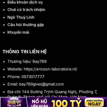
Điều khoản dịch vụ
Chơi có trách nhiệm
Ngô Thuỳ Linh
Câu hỏi thường gặp
Khuyến mãi
THÔNG TIN LIÊN HỆ
Thương hiệu: Bay789
Website: https://ericson-laboratoire.nl/
Phone:
0973017777
Email:
bay789gives@gmail.com
Địa chỉ:
144 Đường Trịnh Quang Nghị, Phường 7,
Quận 8, Thành phố Hồ Chí Minh, Việt Nam